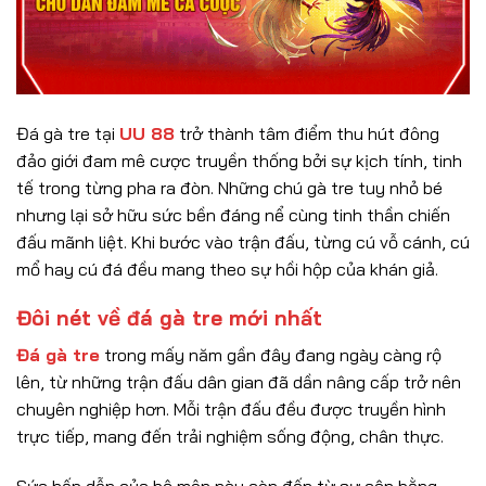
Đá gà tre tại
UU 88
trở thành tâm điểm thu hút đông
đảo giới đam mê cược truyền thống bởi sự kịch tính, tinh
tế trong từng pha ra đòn. Những chú gà tre tuy nhỏ bé
nhưng lại sở hữu sức bền đáng nể cùng tinh thần chiến
đấu mãnh liệt. Khi bước vào trận đấu, từng cú vỗ cánh, cú
mổ hay cú đá đều mang theo sự hồi hộp của khán giả.
Đôi nét về đá gà tre mới nhất
Đá gà tre
trong mấy năm gần đây đang ngày càng rộ
lên, từ những trận đấu dân gian đã dần nâng cấp trở nên
chuyên nghiệp hơn. Mỗi trận đấu đều được truyền hình
trực tiếp, mang đến trải nghiệm sống động, chân thực.
Sức hấp dẫn của bộ môn này còn đến từ sự cân bằng