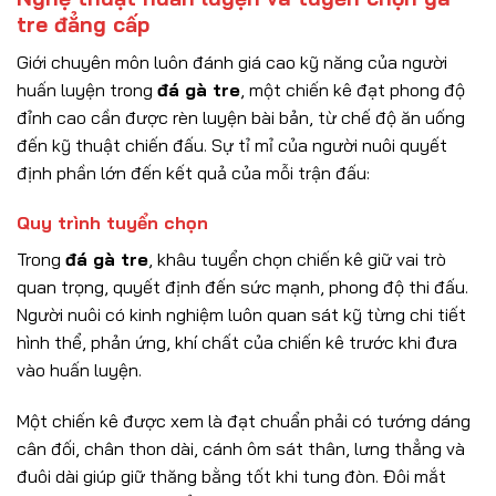
tre đẳng cấp
Giới chuyên môn luôn đánh giá cao kỹ năng của người
huấn luyện trong
đá gà tre
, một chiến kê đạt phong độ
đỉnh cao cần được rèn luyện bài bản, từ chế độ ăn uống
đến kỹ thuật chiến đấu. Sự tỉ mỉ của người nuôi quyết
định phần lớn đến kết quả của mỗi trận đấu:
Quy trình tuyển chọn
Trong
đá gà tre
, khâu tuyển chọn chiến kê giữ vai trò
quan trọng, quyết định đến sức mạnh, phong độ thi đấu.
Người nuôi có kinh nghiệm luôn quan sát kỹ từng chi tiết
hình thể, phản ứng, khí chất của chiến kê trước khi đưa
vào huấn luyện.
Một chiến kê được xem là đạt chuẩn phải có tướng dáng
cân đối, chân thon dài, cánh ôm sát thân, lưng thẳng và
đuôi dài giúp giữ thăng bằng tốt khi tung đòn. Đôi mắt