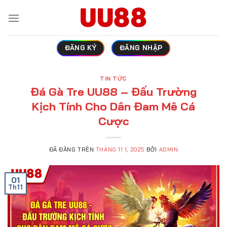
Chuyển
đến
nội
dung
ĐĂNG KÝ
ĐĂNG NHẬP
TIN TỨC
Đá Gà Tre UU88 – Đấu Trường
Kịch Tính Cho Dân Đam Mê Cá
Cược
ĐÃ ĐĂNG TRÊN
THÁNG 11 1, 2025
BỞI
ADMIN
01
Th11