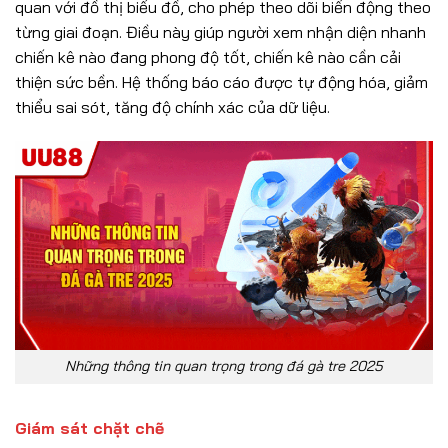
quan với đồ thị biểu đồ, cho phép theo dõi biến động theo
từng giai đoạn. Điều này giúp người xem nhận diện nhanh
chiến kê nào đang phong độ tốt, chiến kê nào cần cải
thiện sức bền. Hệ thống báo cáo được tự động hóa, giảm
thiểu sai sót, tăng độ chính xác của dữ liệu.
Những thông tin quan trọng trong đá gà tre 2025
Giám sát chặt chẽ