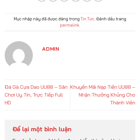
Mục nhập này đã được đăng trong
Tin Tức
. Đánh dấu trang
permalink
.
ADMIN
Đá Gà Cựa Dao UU88 – Sân
Khuyến Mãi Nạp Tiền UU88 –
Chơi Uy Tín, Trực Tiếp Full
Nhận Thưởng Khủng Cho
HD
Thành Viên
Để lại một bình luận