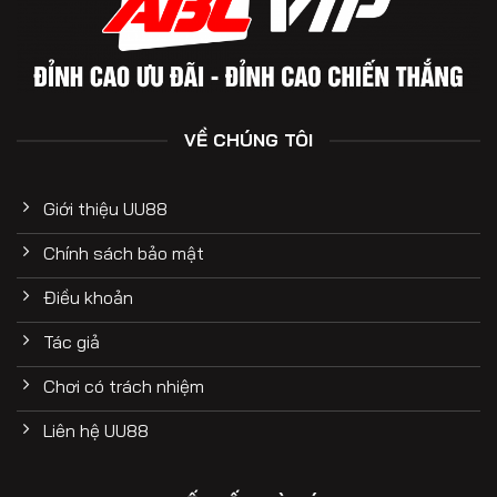
VỀ CHÚNG TÔI
Giới thiệu UU88
Chính sách bảo mật
Điều khoản
Tác giả
Chơi có trách nhiệm
Liên hệ UU88