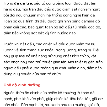
Trong
đá gà tre
, yếu tố công bằng luôn được đặt lên
hàng đầu, mọi trận đấu đều được giám sát nghiêm ngặt
bởi đội ngũ chuyên môn, hệ thống công nghệ hiện đại.
Toàn bộ quá trình thi đấu được ghi hình bằng camera độ
phân giải cao, bao quát toàn bộ sới đấu từ nhiều góc độ,
đảm bảo không sót bất kỳ tình huống nào.
Trước khi bắt đầu, các chiến kê đều được kiểm tra kỹ
lưỡng về tình trạng sức khỏe, trọng lượng, trang bị. Điều
này giúp loại bỏ khả năng sử dụng chất kích thích, vật
sắc nhọn hay các thủ thuật gian lận. Mọi thiết bị gắn trên
người đều phải được thông qua khâu kiểm định, đảm bảo
đúng quy chuẩn của ban tổ chức.
Chế độ dinh dưỡng
Nguồn thức ăn chính của chiến kê thường là thóc đãi
sạch, phơi khô vừa phải, giúp chiến kê tiêu hóa tốt, giữ cơ
săn chắc. Bên cạnh đó, rau xanh như rau muống, giá đỗ,