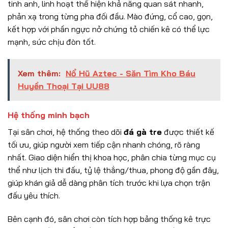
tinh anh, linh hoạt thể hiện khả năng quan sát nhanh,
phản xạ trong từng pha đối đầu. Mào đứng, cổ cao, gọn,
kết hợp với phần ngực nở chứng tỏ chiến kê có thể lực
mạnh, sức chịu đòn tốt.
Xem thêm:
Nổ Hũ Aztec - Săn Tìm Kho Báu
Huyền Thoại Tại UU88
Hệ thống minh bạch
Tại sân chơi, hệ thống theo dõi
đá gà tre
được thiết kế
tối ưu, giúp người xem tiếp cận nhanh chóng, rõ ràng
nhất. Giao diện hiển thị khoa học, phân chia từng mục cụ
thể như lịch thi đấu, tỷ lệ thắng/thua, phong độ gần đây,
giúp khán giả dễ dàng phân tích trước khi lựa chọn trận
đấu yêu thích.
Bên cạnh đó, sân chơi còn tích hợp bảng thống kê trực