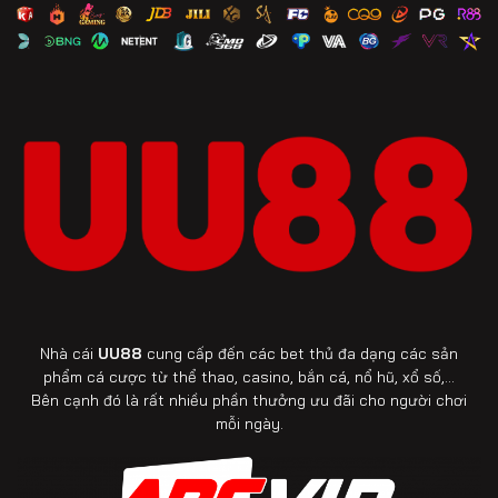
Nhà cái
UU88
cung cấp đến các bet thủ đa dạng các sản
phẩm cá cược từ thể thao, casino, bắn cá, nổ hũ, xổ số,...
Bên cạnh đó là rất nhiều phần thưởng ưu đãi cho người chơi
mỗi ngày.