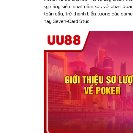
kỹ năng kiểm soát cảm xúc với phán đoán 
toàn cầu, trở thành biểu tượng của game b
hay Seven-Card Stud.