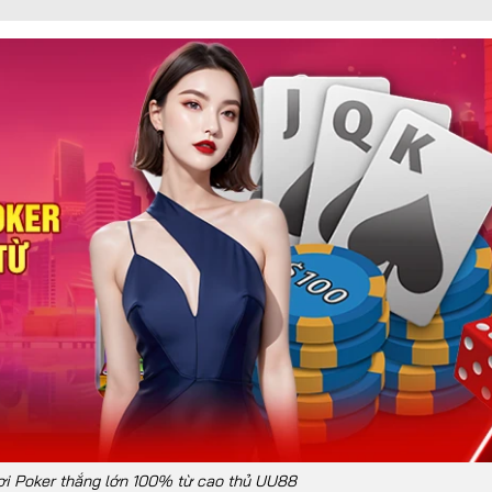
ơi Poker thắng lớn 100% từ cao thủ UU88