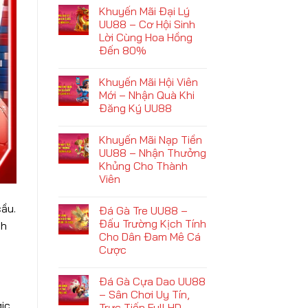
Khuyến Mãi Đại Lý
UU88 – Cơ Hội Sinh
Lời Cùng Hoa Hồng
Đến 80%
Khuyến Mãi Hội Viên
Mới – Nhận Quà Khi
Đăng Ký UU88
Khuyến Mãi Nạp Tiền
UU88 – Nhận Thưởng
Khủng Cho Thành
Viên
cầu.
Đá Gà Tre UU88 –
Đấu Trường Kịch Tính
nh
Cho Dân Đam Mê Cá
Cược
Đá Gà Cựa Dao UU88
– Sân Chơi Uy Tín,
ic,
Trực Tiếp Full HD