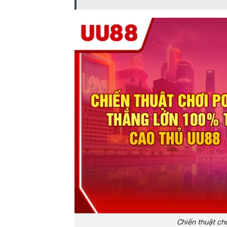
Chiến thuật ch